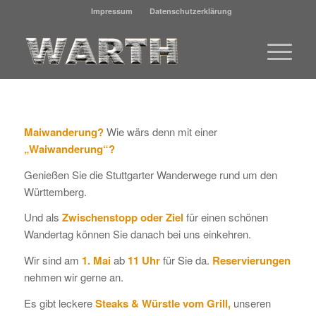
Impressum
Datenschutzerklärung
Maiwanderung?
Wie wärs denn mit einer
„Waiwanderung“?
Genießen Sie die Stuttgarter Wanderwege rund um den
Württemberg.
Und als
Zwischenstopp oder Ziel
für einen schönen
Wandertag können Sie danach bei uns einkehren.
Wir sind am
1. Mai
ab
11 Uhr
für Sie da.
Reservierungen
nehmen wir gerne an.
Es gibt leckere
Steaks & Würstle vom Grill,
unseren