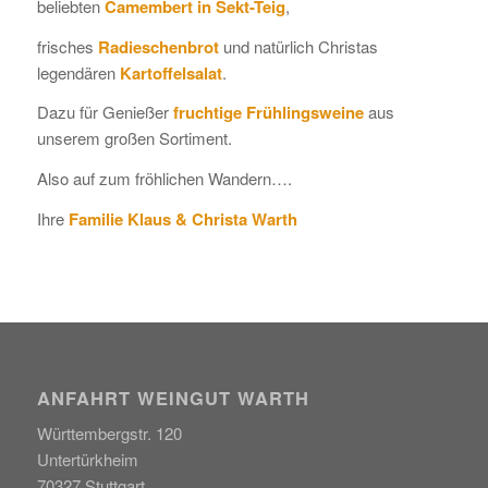
beliebten
Camembert in Sekt-Teig
,
frisches
Radieschenbrot
und natürlich Christas
legendären
Kartoffelsalat
.
Dazu für Genießer
fruchtige Frühlingsweine
aus
unserem großen Sortiment.
Also auf zum fröhlichen Wandern….
Ihre
Familie Klaus & Christa Warth
ANFAHRT WEINGUT WARTH
Württembergstr. 120
Untertürkheim
70327 Stuttgart