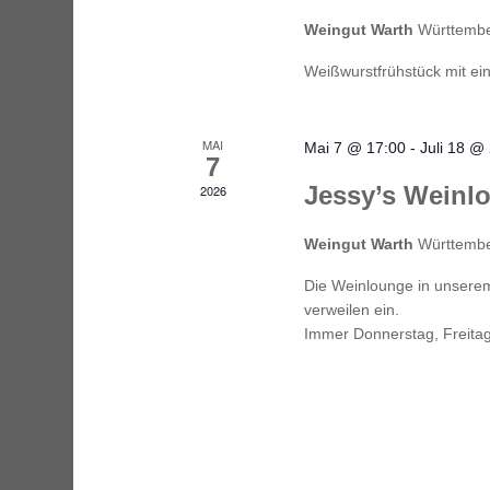
Weingut Warth
Württember
Weißwurstfrühstück mit ei
MAI
Mai 7 @ 17:00
-
Juli 18 @
7
Jessy’s Weinl
2026
Weingut Warth
Württember
Die Weinlounge in unsere
verweilen ein.
Immer Donnerstag, Freitag