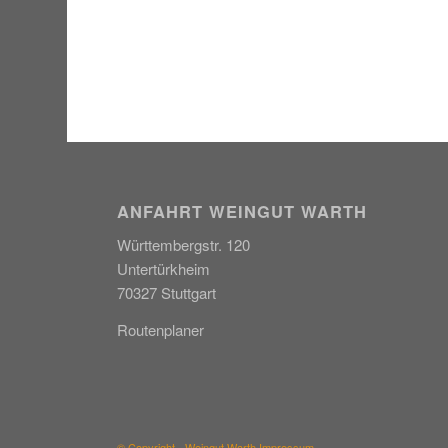
ANFAHRT WEINGUT WARTH
Württembergstr. 120
Untertürkheim
70327 Stuttgart
Routenplaner
© Copyright - Weingut Warth
Impressum